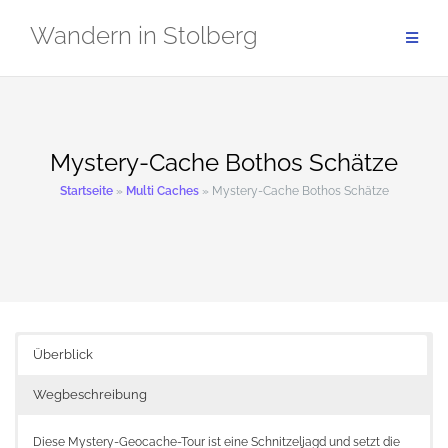
Zum
Wandern in Stolberg
Inhalt
springen
Mystery-Cache Bothos Schätze
Startseite
»
Multi Caches
»
Mystery-Cache Bothos Schätze
Überblick
Wegbeschreibung
Diese Mystery-Geocache-Tour ist eine Schnitzeljagd und setzt die