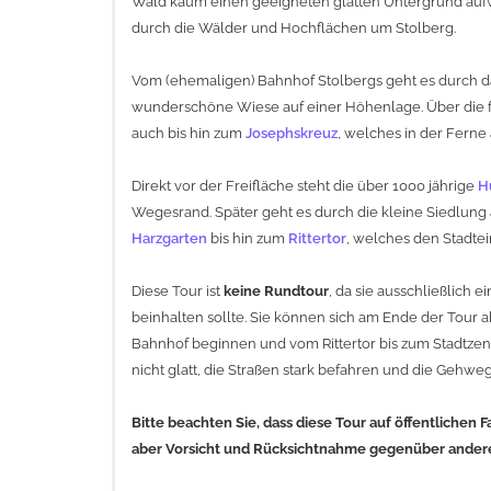
Wald kaum einen geeigneten glatten Untergrund aufwe
durch die Wälder und Hochflächen um Stolberg.
Vom (ehemaligen) Bahnhof Stolbergs geht es durch das
wunderschöne Wiese auf einer Höhenlage. Über die f
auch bis hin zum
Josephskreuz
, welches in der Ferne
Direkt vor der Freifläche steht die über 1000 jährige
H
Wegesrand. Später geht es durch die kleine Siedlung 
Harzgarten
bis hin zum
Rittertor
, welches den Stadtei
Diese Tour ist
keine Rundtour
, da sie ausschließlich
beinhalten sollte. Sie können sich am Ende der Tour
Bahnhof beginnen und vom Rittertor bis zum Stadtzent
nicht glatt, die Straßen stark befahren und die Gehweg
Bitte beachten Sie, dass diese Tour auf öffentlichen
aber Vorsicht und Rücksichtnahme gegenüber andere