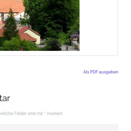
ergs am südlichen Ende der Niedergasse. Von hier aus geht es
ndes Naturdenkmal
latz bis dieser an einer Straße endet, welche nach rechts über
Als PDF ausgeben
ir folgen nach rechts der asphaltierten Straße, welche zunächst
lebendiges Museum (nicht barrierefrei)
einigen Kurven bergan verläuft.
res Stadttor, Stolberg schon
en wir rechts die über 1000 jährige
Hunrodeiche
als ein
tar
iter geht es der asphaltierten Straße folgend über die freie
enden Wälder und rückwärtig auch bis hin zum
Josephskreuz
erliche Felder sind mit
*
markiert
ainfeld, wobei die asphaltierte Straße eine Rechtskurve und