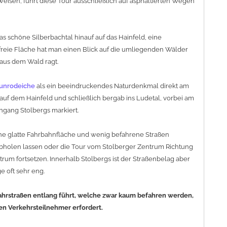
isen, führt diese Tour ausschließlich auf asphaltierten Wegen
 schöne Silberbachtal hinauf auf das Hainfeld, eine
reie Fläche hat man einen Blick auf die umliegenden Wälder
 aus dem Wald ragt.
unrodeiche
als ein beeindruckendes Naturdenkmal direkt am
auf dem Hainfeld und schließlich bergab ins Ludetal, vorbei am
ngang Stolbergs markiert.
 eine glatte Fahrbahnfläche und wenig befahrene Straßen
 abholen lassen oder die Tour vom Stolberger Zentrum Richtung
rum fortsetzen. Innerhalb Stolbergs ist der Straßenbelag aber
e oft sehr eng.
 Fahrstraßen entlang führt, welche zwar kaum befahren werden,
n Verkehrsteilnehmer erfordert.