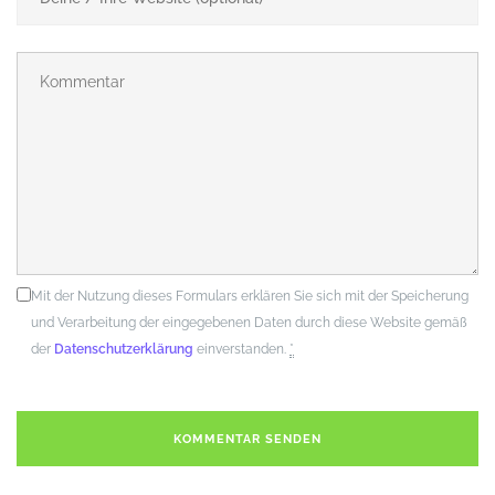
| ©
contributors
Leaflet
OpenStreetMap
Information
Schaltfläche oder Kartenelement anklicken um weitere
Informationen anzuzeigen.
 Grube Glasebach
Lf Hiker
|
E.Pointal
contributor
Mit der Nutzung dieses Formulars erklären Sie sich mit der Speicherung
und Verarbeitung der eingegebenen Daten durch diese Website gemäß
der
Datenschutzerklärung
einverstanden.
*