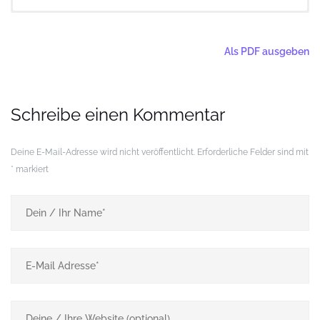
Thementour Bergbau
6,2
km
1,5
Std.
+
−
Als PDF ausgeben
Schreibe einen Kommentar
Deine E-Mail-Adresse wird nicht veröffentlicht.
Erforderliche Felder sind mit
*
markiert