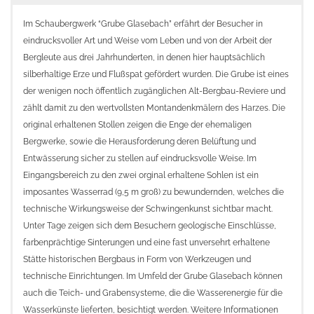
Im Schaubergwerk “Grube Glasebach” erfährt der Besucher in
eindrucksvoller Art und Weise vom Leben und von der Arbeit der
Bergleute aus drei Jahrhunderten, in denen hier hauptsächlich
silberhaltige Erze und Flußspat gefördert wurden.
Die Grube ist eines
der wenigen noch öffentlich zugänglichen Alt-Bergbau-Reviere und
zählt damit zu den wertvollsten Montandenkmälern des Harzes. Die
original erhaltenen Stollen zeigen die Enge der ehemaligen
Bergwerke, sowie die Herausforderung deren Belüftung und
Entwässerung sicher zu stellen auf eindrucksvolle Weise.
Im
Eingangsbereich zu den zwei orginal erhaltene Sohlen ist ein
imposantes Wasserrad (9,5 m groß) zu bewundernden, welches die
technische Wirkungsweise der Schwingenkunst sichtbar macht.
Unter Tage zeigen sich dem Besuchern geologische Einschlüsse,
farbenprächtige Sinterungen und eine fast unversehrt erhaltene
Stätte historischen Bergbaus in Form von Werkzeugen und
technische Einrichtungen.
Im Umfeld der Grube Glasebach können
auch die Teich- und Grabensysteme, die die Wasserenergie für die
Wasserkünste lieferten, besichtigt werden.
Weitere Informationen