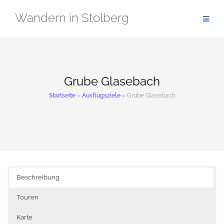
Zum
Wandern in Stolberg
Inhalt
springen
Grube Glasebach
Startseite
»
Ausflugsziele
»
Grube Glasebach
Beschreibung
Touren
Karte