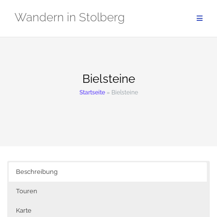
Zum
Wandern in Stolberg
Inhalt
springen
Bielsteine
Startseite
»
Bielsteine
Beschreibung
Touren
Karte