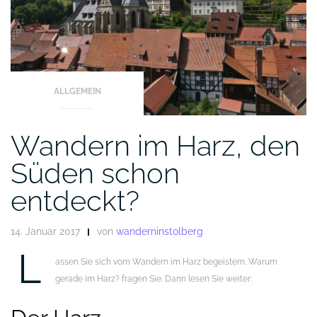
ALLGEMEIN
Wandern im Harz, den
Süden schon
entdeckt?
14. Januar 2017
von
wanderninstolberg
L
assen Sie sich vom Wandern im Harz begeistern. Warum
gerade im Harz? fragen Sie. Dann lesen Sie weiter: