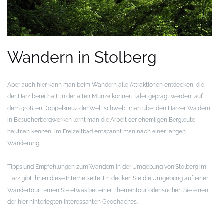
Wandern in Stolberg
Aber auch hier kann man beim Wandern alle Attraktionen entdecken, die
der Harz bereithält: in der alten Münze können Taler geprägt werden, auf
dem größten Doppelkreuz der Welt schwebt man über den Harzer Wäldern,
in Besucherbergwerken lernt man die Arbeit der ehemligen Bergleute
hautnah kennen, im Freizeitbad entspannt man nach einer langen
Wanderung.
Tipps und Empfehlungen zum Wandern in der Umgebung von Stolberg im
Harz gibt Ihnen diese Internetseite. Entdecken Sie die Umgebung auf einer
Wandertour, lernen Sie etwas bei einer Thementour oder suchen Sie einen
der hier hinterlegten interessanten Geochaches.