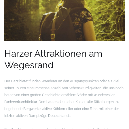
Harzer Attraktionen am
Wegesrand
Der Harz bietet für den Wanderer an den Ausgangspunkten oder als Ziel
seiner Touren eine immense Anzahl von Sehenswürdigkeiten, die uns noch
heute von einer großen Geschichte erzählen: Städte mit wundervoller
Fachwerkarchitektur, Dombauten deutscher Kaiser, alte Ritterburgen, zu
begehende Bergwerke, aktive Köhlermeiler oder eine Fahrt mit einer der
letzten aktiven Dampfzüge Deutschlands.