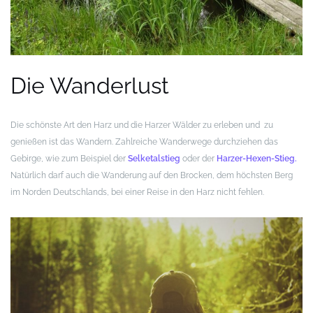
Die Wanderlust
Die schönste Art den Harz und die Harzer Wälder zu erleben und zu
genießen ist das Wandern. Zahlreiche Wanderwege durchziehen das
Gebirge, wie zum Beispiel der
Selketalstieg
oder der
Harzer-Hexen-Stieg.
Natürlich darf auch die Wanderung auf den Brocken, dem höchsten Berg
im Norden Deutschlands, bei einer Reise in den Harz nicht fehlen.