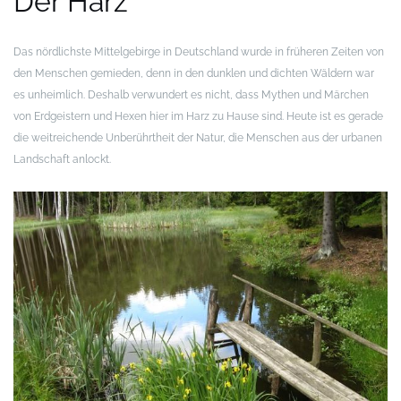
Der Harz
Das nördlichste Mittelgebirge in Deutschland wurde in früheren Zeiten von
den Menschen gemieden, denn in den dunklen und dichten Wäldern war
es unheimlich. Deshalb verwundert es nicht, dass Mythen und Märchen
von Erdgeistern und Hexen hier im Harz zu Hause sind. Heute ist es gerade
die weitreichende Unberührtheit der Natur, die Menschen aus der urbanen
Landschaft anlockt.