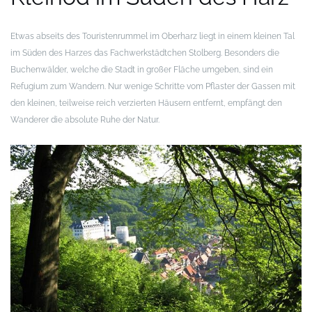
Etwas abseits des Touristenrummel im Oberharz liegt in einem kleinen Tal
im Süden des Harzes das Fachwerkstädtchen Stolberg. Besonders die
Buchenwälder, welche die Stadt in großer Fläche umgeben, sind ein
Refugium zum Wandern. Nur wenige Schritte vom Pflaster der Gassen mit
den kleinen, teilweise reich verzierten Häusern entfernt, empfängt den
Wanderer die absolute Ruhe der Natur.