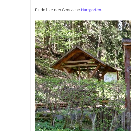
Finde hier den Geocache
Harzgarten
.