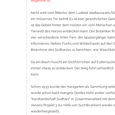
begehbar ist.
Nicht weit vom Rittertor dem Ludetal stadtauswärts f
ein hölzernes Tor betritt. Es ist kein gewöhnlicher G
ist das Gebiet hinter dem Holztor ein vom Menschen a
Tierwelt des Harzes entdecken kann. Der Botaniker fin
vier verschiedene Arten Farn, der Spaziergänger kann
informieren. Neben Fuchs und Wildschwein auf den Sc
Bewohner des Südharzes zu berichten, wie Waschbär
Da am Baum huscht ein Eichhörnchen auf Futtersuche un
immer etwas zu entdecken. Der Weg führt schließlich
kann.
Schon 1933 wurde der Harzgarten als Sammlung selten
wurde schon bald mangels Geldes nicht weiter verfol
“Karstlandschaft Südharz” in Zusammenarbeit mit dem 
Vereins Projekt 3 zur Hilfe von Suchtkranken) wieder 
wiederhergestellt.