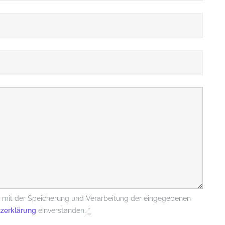
4,0
km
1,5
Std.
| ©
contributors
Leaflet
OpenStreetMap
ch mit der Speicherung und Verarbeitung der eingegebenen
zerklärung
einverstanden.
*