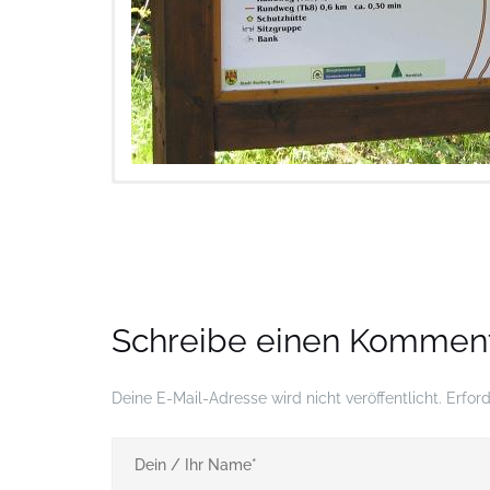
Birkenkopf / Talsperre Neustadt
+
−
Elektromobil
Hainfeld
Schreibe einen Kommen
Harzgarten
Hirschdenkmal
Deine E-Mail-Adresse wird nicht veröffentlicht.
Erford
Netzkater
Tannengarten