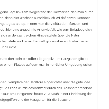
olgend liegt links am Wegesrand der Harzgarten, den man durch
arten, denn hier wachsen ausschließlich Wildpflanzen. Dennoch
ngelegtes Biotop, in dem man die Vielfalt der Pflanzen- und
det hier eine ungeahnte Artenvielfalt, wie zum Beispiel gleich
 sich an den zahlreichen Hinweistafeln über die Natur
hautafeln zur Harzer Tierwelt gibt es aber auch über neue
 und Luchs.
d dort steht ein toller Fliegenpilz – im Harzgarten gibt es
 zu einem Plateau auf dem man in herrlicher Umgebung rasten
er Exemplare der Harzflora eingerichtet, aber die gute Idee
gt. Seit 2002 wurde das Konzept durch das Biosphärenreservat
“Haus am Harzgarten”, heute Villa Noah (einer Einrichtung des
aufgegriffen und der Harzgarten für die Besucher