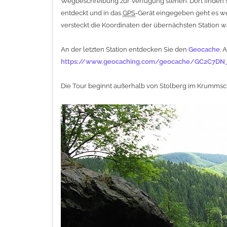
Wegbeschreibung zur Verfügung stehen. Dort finden si
entdeckt und in das
GPS
-Gerät eingegeben geht es we
versteckt die Koordinaten der übernächsten Station wa
An der letzten Station entdecken Sie den
Geocache
. 
https://www.geocaching.com/geocache/GC2C7DN_
Die Tour beginnt außerhalb von Stolberg im Krummsch