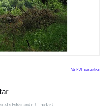
° 58.879 (Parkplatz), die ersten Koordinaten finden sich an der
eck für weitere Koordinaten usf. Viel Spaß beim Suchen, es lohnt
Als PDF ausgeben
ne ausführliche Beschreibung findet man unter
tar
erliche Felder sind mit
*
markiert