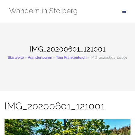
Zum
Wandern in Stolberg
Inhalt
springen
IMG_20200601_121001
Startseite
»
Wandertouren
»
Tour Frankenteich
»
IMG_20200601_121001
IMG_20200601_121001