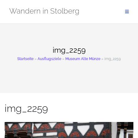
Zum
Wandern in Stolberg
Inhalt
springen
img_2259
Startseite
»
Ausflugsziele
»
Museum Alte Münze
»
img_2259
img_2259