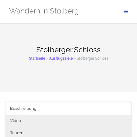
Zum
Wandern in Stolberg
Inhalt
springen
Stolberger Schloss
Startseite
»
Ausflugsziele
»
Stolberger Schloss
Beschreibung
Video
Touren