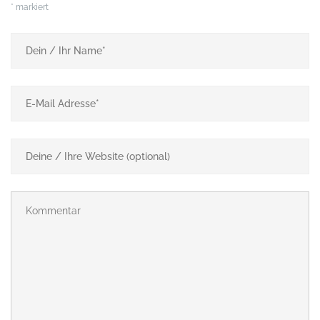
*
markiert
Zwißelsberg
4,0
km
1,5
Std.
| ©
contributors
Leaflet
OpenStreetMap
Information
Schaltfläche oder Kartenelement anklicken um weitere
Informationen anzuzeigen.
 Stolberger Schloss