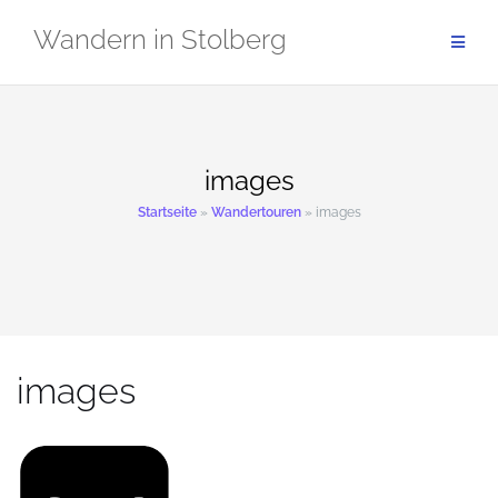
Zum
Wandern in Stolberg
Inhalt
springen
images
Startseite
»
Wandertouren
»
images
images