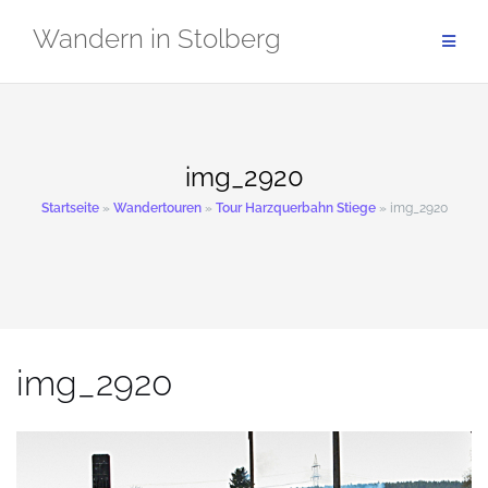
Zum
Wandern in Stolberg
Inhalt
springen
img_2920
Startseite
»
Wandertouren
»
Tour Harzquerbahn Stiege
»
img_2920
img_2920