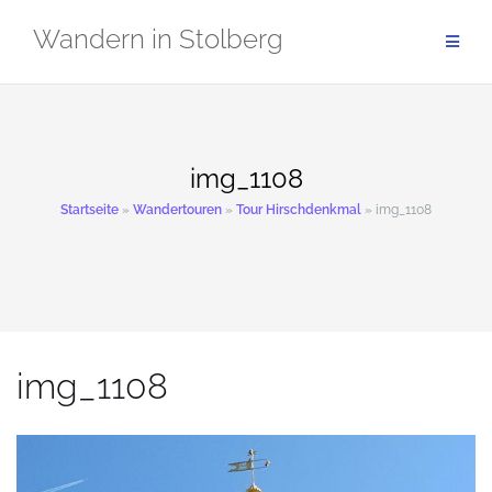
Zum
Wandern in Stolberg
Inhalt
springen
img_1108
Startseite
»
Wandertouren
»
Tour Hirschdenkmal
»
img_1108
img_1108