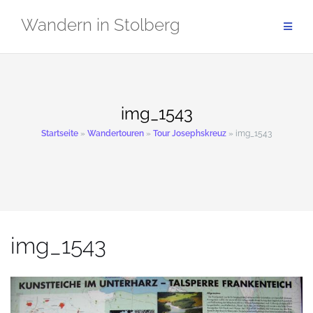
Zum
Wandern in Stolberg
Inhalt
springen
img_1543
Startseite
»
Wandertouren
»
Tour Josephskreuz
»
img_1543
img_1543