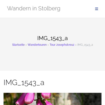
Zum
Wandern in Stolberg
Inhalt
springen
IMG_1543_a
Startseite
»
Wandertouren
»
Tour Josephskreuz
»
IMG_1543_a
IMG_1543_a