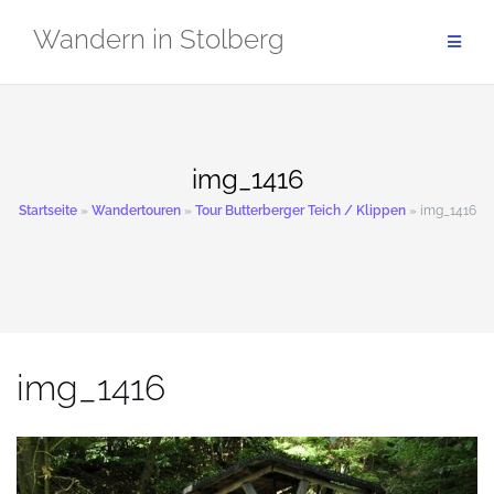
Zum
Wandern in Stolberg
Inhalt
springen
img_1416
Startseite
»
Wandertouren
»
Tour Butterberger Teich / Klippen
»
img_1416
img_1416