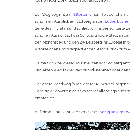
kleinen Fachwerkhäusern der Stadt thront.
Der Weg beginnt am
Rittertor
, einem Teil der ehemal
schönsten Ausblick auf Stolberg an der
Lutherbuche
Seite des Thyratals und schließlich ins benachbarte Z
schönen Aussicht auf das Schloss und die Stadt an de
den Mönchstieg und den Zwißelsberg ins Ludetal mi
Wahrzeichen und Wappentier der Stadt, zurück zum
Da man sich bei dieser Tour nie weit von Stolberg en
und einen Weg in die Stadt zurück nehmen oder den
Der obere Bandweg (auch: oberer Rundweg) ist generel
Seitentäler erwarten den Wanderer allerdings auch 
empfohlen.
Auf dieser Tour kann der Geocache
“König unserer W