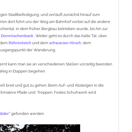
igen Stadtbefestigung, und verläuft zunächst hinauf zum
. Von dort führt uns der Weg am Bahnhof vorbei auf die andere
echental, in dem früher Bergbau betrieben wurde, bis hin zur
r
Dornröschenbank
. Weiter geht es durch das Kalte Tal, über
t dem
Röhrenteich
und dem
schwarzen Hirsch
, dem
 Ausgangspunkt der Wanderung.
tfernt kann man sie an verschiedenen Stellen vorzeitig beenden
 Weg in Etappen begehen.
l breit und gut zu gehen. Beim Auf- und Absteigen in die
schmalere Pfade und Treppen. Festes Schuhwerk wird
älder”
gefunden werden.