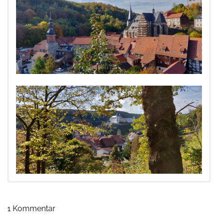
Vor dem
Rathaus
stehend folgen wir nach links der Rittergasse bis
Rathaus Stolberg
(Startpunkt) – das Rathaus einer der
+
zum
Rittertor
. Vor dem Rittertor überqueren wir nach links den Fluss
schönsten Fachwerkstädte Deutschlands kommt ganz ohne
−
1 Kommentar
Lude (Wegweiser 59 auf der rechten Straßenseite “Am Waschberg”,
eingebaute Treppen aus