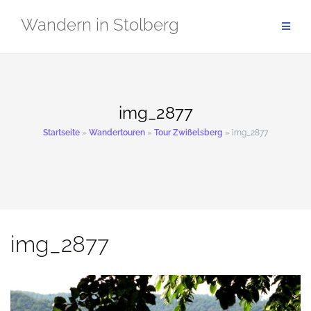
Zum
Wandern in Stolberg
Inhalt
springen
img_2877
Startseite
»
Wandertouren
»
Tour Zwißelsberg
»
img_2877
img_2877